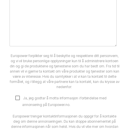
Europower forplikter seg til å beskytte og respektere ditt personvern,
og vi vil bruke personlige opplysninger kun til å administrere kontoen
din og gi de produktene og tjenestene som du har bedt om. Fra tid til
annen vil vi gjerne ta kontakt om våre produkter og tjenester som kan
være av interesse. Hvis du samtykker i at vi kan ta kontakt til dette
formålet, og i tillegg at våre partnere kan ta kontakt, kan du krysse av
nedenfor:
Ja, jeg godtar å motta informasjon i forbindelse med
annonsering på Europower.no.
Europower trenger kontaktinformasjonen du oppgir for å kontakte
deg om denne annonseringen. Du kan stoppe abonnementet på
denne informasjonen når som helst. Hvis du vil vite mer om hvordan