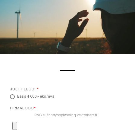
JULI TILBUD:
*
Basis 4 000,- eks.mva
FIRMALOGO
*
.PNG eller høyoppløseling vektorisert fil