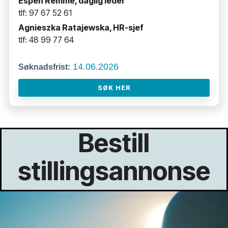
Espen Remme, daglig leder
tlf: 97 67 52 61
Agnieszka Ratajewska, HR-sjef
tlf: 48 99 77 64
14.06.2026
Søknadsfrist:
SØK HER
Bestill
stillingsannonse