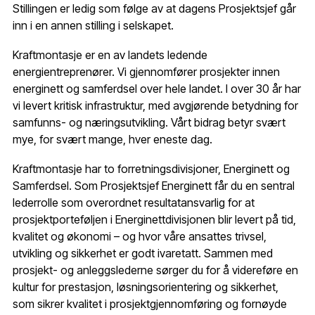
Stillingen er ledig som følge av at dagens Prosjektsjef går
inn i en annen stilling i selskapet.
Kraftmontasje er en av landets ledende
energientreprenører. Vi gjennomfører prosjekter innen
energinett og samferdsel over hele landet. I over 30 år har
vi levert kritisk infrastruktur, med avgjørende betydning for
samfunns- og næringsutvikling. Vårt bidrag betyr svært
mye, for svært mange, hver eneste dag.
Kraftmontasje har to forretningsdivisjoner, Energinett og
Samferdsel. Som Prosjektsjef Energinett får du en sentral
lederrolle som overordnet resultatansvarlig for at
prosjektporteføljen i Energinettdivisjonen blir levert på tid,
kvalitet og økonomi – og hvor våre ansattes trivsel,
utvikling og sikkerhet er godt ivaretatt. Sammen med
prosjekt- og anleggslederne sørger du for å videreføre en
kultur for prestasjon, løsningsorientering og sikkerhet,
som sikrer kvalitet i prosjektgjennomføring og fornøyde