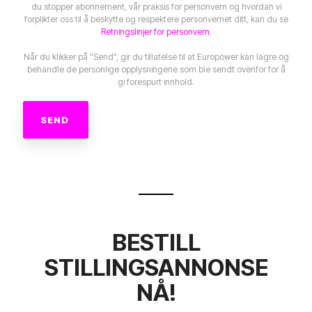
du stopper abonnement, vår praksis for personvern og hvordan vi
forplikter oss til å beskytte og respektere personvernet ditt, kan du se
Retningslinjer for personvern
.
Når du klikker på "Send", gir du tillatelse til at Europower kan lagre og
behandle de personlige opplysningene som ble sendt ovenfor for å
gi forespurt innhold.
BESTILL
STILLINGSANNONSE
NÅ!